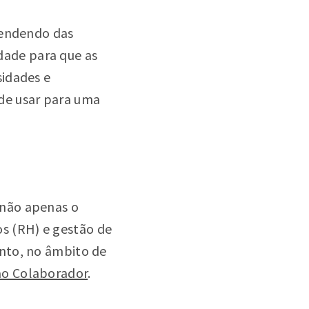
pendendo das
idade para que as
sidades e
 de usar para uma
 não apenas o
s (RH) e gestão de
nto, no âmbito de
ao Colaborador
.