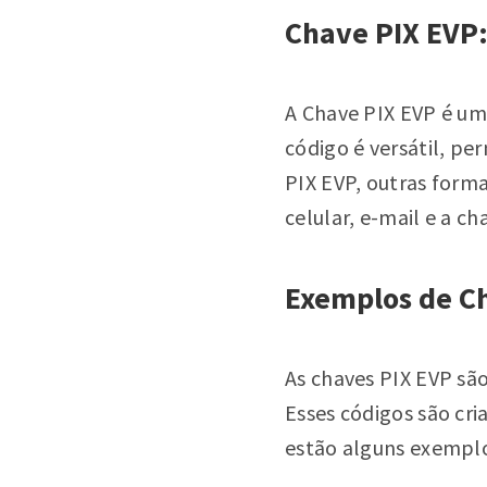
Chave PIX EVP:
A Chave PIX EVP é um
código é versátil, pe
PIX EVP, outras form
celular, e-mail e a c
Exemplos de C
As chaves PIX EVP sã
Esses códigos são cri
estão alguns exemplo