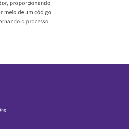
ador, proporcionando
or meio de um código
tornando o processo
ding