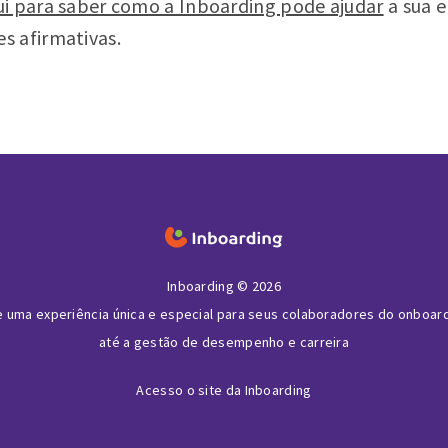
i para saber como a Inboarding pode ajudar
a sua e
s afirmativas.
Inboarding © 2026
e uma experiência única e especial para seus colaboradores do onboar
até a gestão de desempenho e carreira
Acesso o site da Inboarding