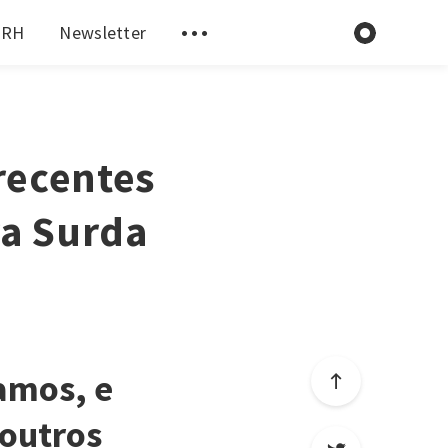
 RH
Newsletter
recentes
ra Surda
namos, e
outros