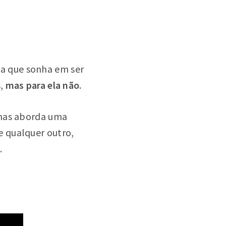
a que sonha em ser
s,
mas para ela não
.
 mas aborda uma
 qualquer outro,
.