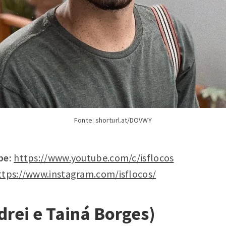
Fonte: shorturl.at/DOVWY
be
:
https://www.youtube.com/c/isflocos
ttps://www.instagram.com/isflocos/
drei e Tainá Borges)