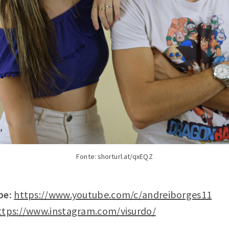
Fonte: shorturl.at/qxEQZ
be
:
https://www.youtube.com/c/andreiborges11
ttps://www.instagram.com/visurdo/