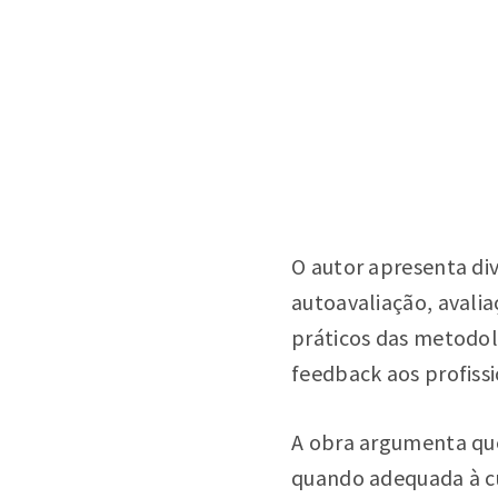
O autor apresenta div
autoavaliação, avali
práticos das metodolo
feedback aos profissi
A obra argumenta qu
quando adequada à cu