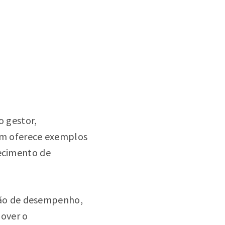
o gestor,
bém oferece exemplos
necimento de
ção de desempenho,
mover o