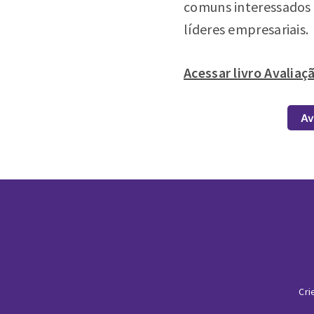
comuns interessados
líderes empresariais.
Acessar livro Avali
Av
Cri