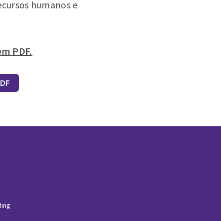
ecursos humanos e
 em PDF.
PDF
ding