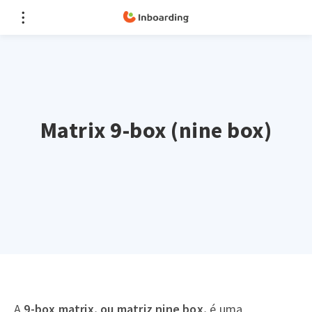
Matrix 9-box (nine box)
A
9-box matrix
, ou matriz nine box,
é uma